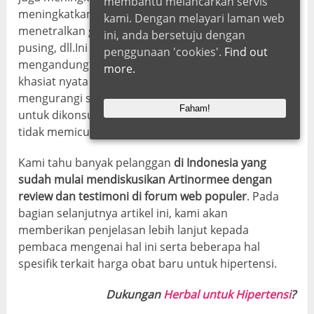
membantu melancarkan servis
meningkatkan fungsi pembuluh darah. Manfaat ini
kami. Dengan melayari laman web
menetralkan gejala seperti kelelahan, sesak napas,
ini, anda bersetuju dengan
pusing, dll.Ini adalah obat organik dan hanya
penggunaan 'cookies'.
Find out
mengandung bahan-bahan herbal yang memiliki
more.
khasiat nyata dan terbukti menenangkan serta
mengurangi stres. Selain itu, sediaannya juga cocok
Faham!
untuk dikonsumsi dalam jangka waktu lama karena
tidak memicu efek samping yang berbahaya.
Kami tahu banyak pelanggan
di Indonesia yang
sudah mulai mendiskusikan Artinormee dengan
review dan testimoni di forum web populer
. Pada
bagian selanjutnya artikel ini, kami akan
memberikan penjelasan lebih lanjut kepada
pembaca mengenai hal ini serta beberapa hal
spesifik terkait harga obat baru untuk hipertensi.
Dukungan
Herbal untuk Hipertensi
?