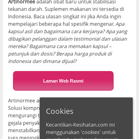
Artinormee
adalah obat baru untuk stabilisasi
tekanan darah. Suplemen makanan ini tersedia di
Indonesia. Baca ulasan singkat ini jika Anda ingin
mempelajari beberapa hal spesifik mengenai:
Apa
kapsul asli dan bagaimana cara kerjanya? Apa yang
dibagikan pelanggan dalam testimonial dan ulasan
mereka? Bagaimana cara memakan kapsul –
petunjuk dan dosis? Berapa harga produk di
Indonesia dan dimana dijual?
Laman Web Rasmi
Artinormee adalah obat herbal untuk hipertensi.
Solusi komprehensif dikembangkan untuk
Cookies
mengurangi tekanan darah tinggi dan meringankan
gejala penyakit kronis. Kerja utamanya justru
Kecantikan-Kesihatan.com ini
menstabilkan tekanan darah sesuai usia. Obatnya
menggunakan 'cookies' untuk
juga meningkatkan fungsi jantung dan