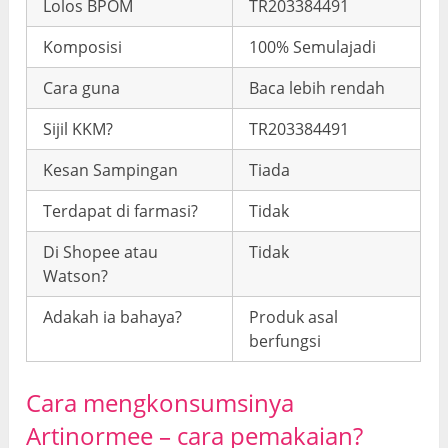
Lolos BPOM
TR203384491
Komposisi
100% Semulajadi
Cara guna
Baca lebih rendah
Sijil KKM?
TR203384491
Kesan Sampingan
Tiada
Terdapat di farmasi?
Tidak
Di Shopee atau
Tidak
Watson?
Adakah ia bahaya?
Produk asal
berfungsi
Cara mengkonsumsinya
Artinormee –
cara pemakaian
?